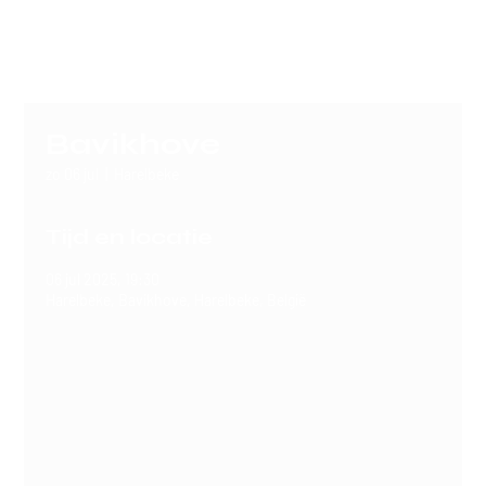
SERGIO
Bavikhove
zo 06 jul
  |  
Harelbeke
Tijd en locatie
06 jul 2025, 19:30
Harelbeke, Bavikhove, Harelbeke, België