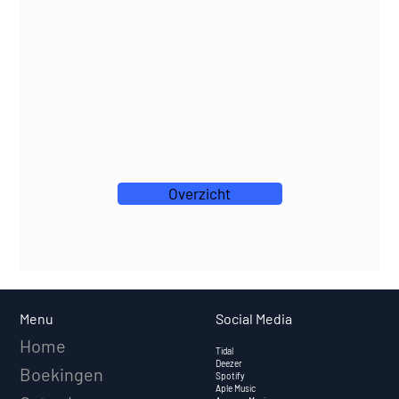
Overzicht
Social Media
Menu
Home
Tidal
Deezer
Boekingen
Spotify
Aple Music