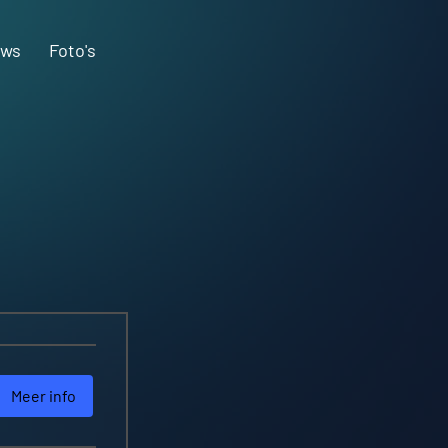
uws
Foto's
Meer info