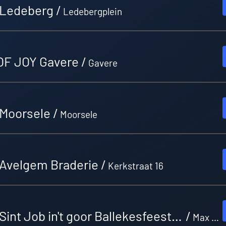
Ledeberg
/
Ledebergplein
F JOY Gavere
/
Gavere
Moorsele
/
Moorsele
Avelgem Braderie
/
Kerkstraat 16
SERGIO Sint Job in't goor Ballekesfeesten
/
Max Wildiersplein