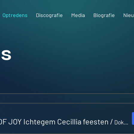
Optredens
Discografie
Media
Biografie
Nie
s
F JOY Ichtegem Cecillia feesten
/
Dokter Bruwierplein