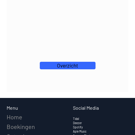
Overzicht
Social Media
Menu
Home
Tidal
Deezer
Boekingen
Spotify
Aple Music