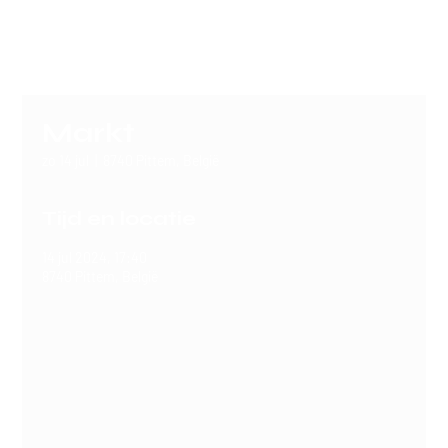
SERGIO
Markt
zo 14 jul
  |  
8740 Pittem, België
Tijd en locatie
14 jul 2024, 17:40
8740 Pittem, België