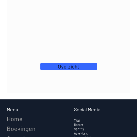
Overzicht
Social Media
Menu
Home
Tidal
Deezer
Boekingen
Spotify
Aple Music