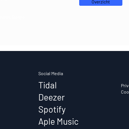
Overzicht
Aalst, België
Social Media
Tidal
Pri
Coo
Deezer
Spotify
Aple Music