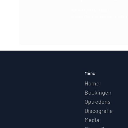
03 mei 2025, 23:50
Aalst, Beugemstraat 9, 9310 
Menu
Home
Boekingen
Optredens
Discografie
Media