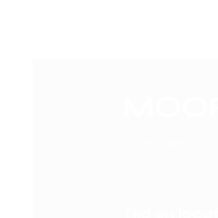
SERGIO
Home
Boekingen
MOO
za 03 mei
  |  
Aalst
Tijd en locat