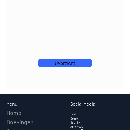
Overzicht
Social Media
Menu
Home
Tidal
Deezer
Boekingen
Spotify
Aple Music