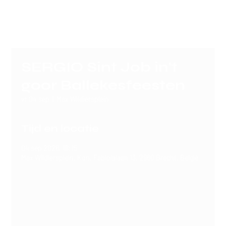
SERGIO
SERGIO Sint Job in't
goor Ballekesfeesten
vr 04 sep
  |  
Max Wildiersplein
Tijd en locatie
04 sep 2026, 18:15
Max Wildiersplein, Kon. Fabiolalaan 13, 2960 Brecht, België