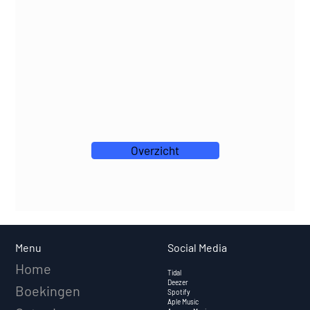
Overzicht
Social Media
Menu
Home
Tidal
Deezer
Boekingen
Spotify
Aple Music