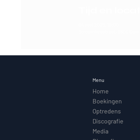
Tijd en locat
04 mei 2025, 18:00
Stroomkesstraat, 9800 Deinz
Menu
Home
Boekingen
Optredens
Discografie
Media