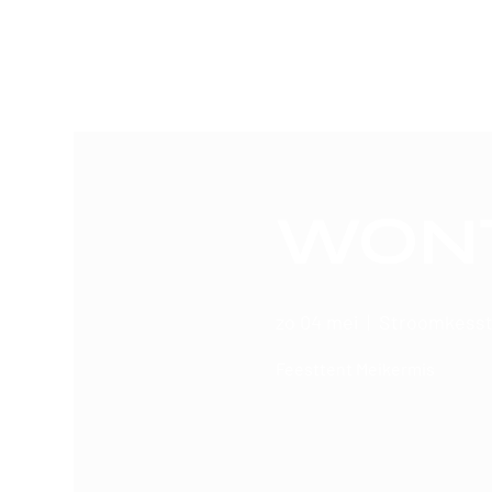
SERGIO
Home
Boekingen
WON
zo 04 mei
  |  
Stroomkesstr
Feesttent Meikermis