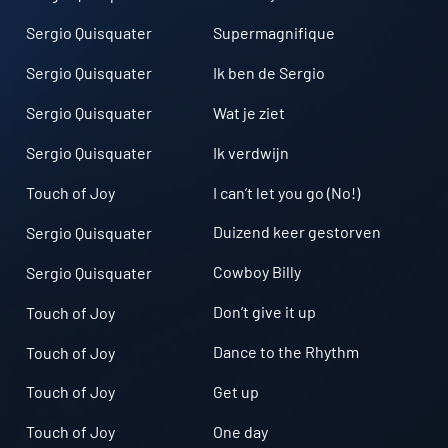
Supermagnifique
Sergio Quisquater
Ik ben de Sergio
Sergio Quisquater
Wat je ziet
Sergio Quisquater
Ik verdwijn
Sergio Quisquater
I can’t let you go (No!)
Touch of Joy
Duizend keer gestorven
Sergio Quisquater
Cowboy Billy
Sergio Quisquater
Don’t give it up
Touch of Joy
Dance to the Rhythm
Touch of Joy
Get up
Touch of Joy
One day
Touch of Joy