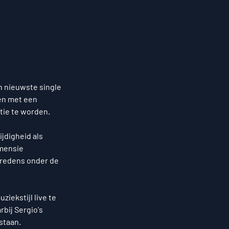
n nieuwste single 
en met een 
tie te worden.
jdigheid als 
imensie 
tredens onder de 
iekstijl live te 
bij Sergio's 
staan.