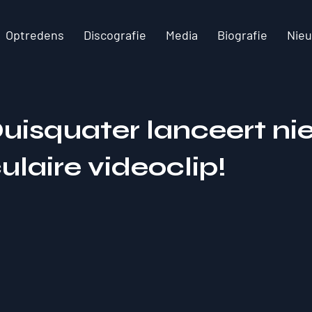
Optredens
Discografie
Media
Biografie
Nie
Quisquater lanceert n
laire videoclip!