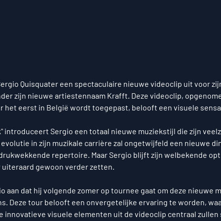
Sergio Quisquater een spectaculaire nieuwe videoclip uit voor zij
nder zijn nieuwe artiestennaam Krafft. Deze videoclip, opgenom
r het eerst in België wordt toegepast, belooft een visuele sensa
 introduceert Sergio een totaal nieuwe muziekstijl die zijn veelzi
evolutie in zijn muzikale carrière zal ongetwijfeld een nieuwe d
ndrukwekkende repertoire. Maar Sergio blijft zijn welbekende op
 uiteraard gewoon verder zetten.
o aan dat hij volgende zomer op tournee gaat om deze nieuwe muz
ns. Deze tour belooft een onvergetelijke ervaring te worden, waar
innovatieve visuele elementen uit de videoclip centraal zullen 