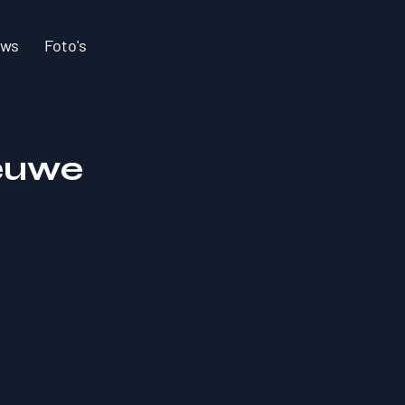
uws
Foto's
ieuwe